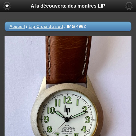
A la découverte des montres LIP
Accueil
/
Lip Croix du sud
/
IMG 4962